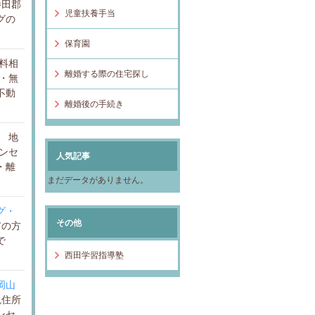
勝田郡
児童扶養手当
グの
保育園
料相
離婚する際の住宅探し
・無
不動
離婚後の手続き
）
地
ンセ
人気記事
・離
まだデータがありません。
グ・
その他
市の方
で
西田学習指導塾
岡山
現住所
ンセ