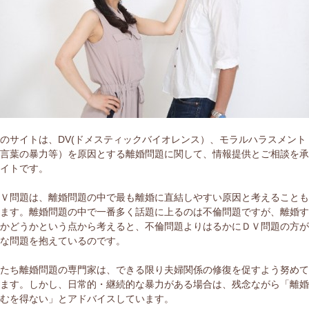
のサイトは、DV(ドメスティックバイオレンス）、モラルハラスメント
（言葉の暴力等）を原因とする離婚問題に関して、情報提供とご相談を
サイトです。
ＤＶ問題は、離婚問題の中で最も離婚に直結しやすい原因と考えること
きます。離婚問題の中で一番多く話題に上るのは不倫問題ですが、離婚
きかどうかという点から考えると、不倫問題よりはるかにＤＶ問題の方
刻な問題を抱えているのです。
私たち離婚問題の専門家は、できる限り夫婦関係の修復を促すよう努め
ります。しかし、日常的・継続的な暴力がある場合は、残念ながら「離
やむを得ない」とアドバイスしています。