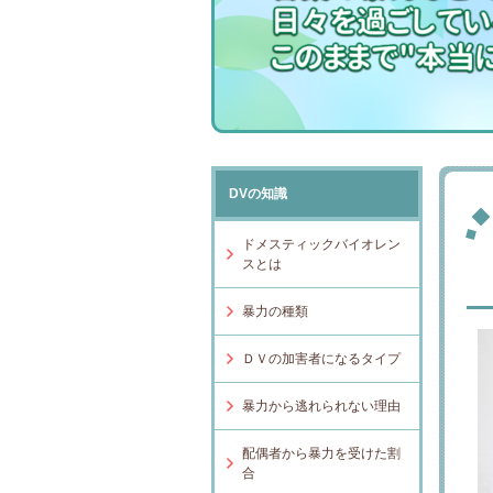
DVの知識
ドメスティックバイオレン
スとは
暴力の種類
ＤＶの加害者になるタイプ
暴力から逃れられない理由
配偶者から暴力を受けた割
合