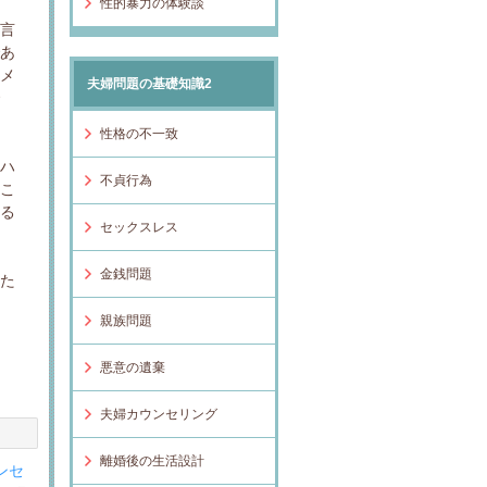
性的暴力の体験談
（言
であ
ドメ
夫婦問題の基礎知識2
で
性格の不一致
ルハ
不貞行為
るこ
れる
セックスレス
金銭問題
いた
親族問題
悪意の遺棄
夫婦カウンセリング
離婚後の生活設計
ンセ