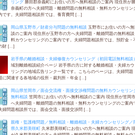
リング
勝田郡奈義町にお住いの方へ無料相談のご案内 現住所が
奈義町の方へ夫婦問題・離婚問題の無料相談・無料カウンセリン
内です。夫婦問題相談所では、養育費問 […]
岡山県玉野市／財産分与問題の無料相談
玉野市にお住いの方へ無
談のご案内 現住所が玉野市の方へ夫婦問題・離婚問題の無料相談
料カウンセリングのご案内です。夫婦問題相談所では、預貯金・
財 […]
岩手県の離婚相談・夫婦修復カウンセリング（初回電話無料相談
域別離婚相談紹介ページ 岩手県の方に対する離婚相談・夫婦カウ
リングの地域広告リンク一覧です。こちらのページは、夫婦問題
題に関連する各地域の役所・裁判所・年金 […]
岡山県笠岡市／面会交流権・面接交渉権問題の無料カウンセリン
無料相談
笠岡市にお住いの方へ無料相談のご案内 現住所が笠岡
へ夫婦問題・離婚問題の無料相談・無料カウンセリングのご案内
夫婦問題相談所では、面会交流・面接交渉問 […]
親権・監護権問題／無料相談・離婚相談・夫婦カウンセリング／
県久米郡美咲町
久米郡美咲町にお住いの方へ無料相談のご案内 
が久米郡美咲町の方へ夫婦問題・離婚問題の無料相談・無料カウ