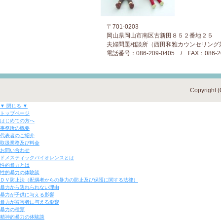
〒701-0203
岡山県岡山市南区古新田８５２番地２５
夫婦問題相談所（西田和雅カウンセリング
電話番号：086-209-0405 / FAX：086-20
Copyri
▼ 閉じる ▼
トップページ
はじめての方へ
事務所の概要
代表者のご紹介
取扱業務及び料金
お問い合わせ
ドメスティックバイオレンスとは
性的暴力とは
性的暴力の体験談
ＤＶ防止法（配偶者からの暴力の防止及び保護に関する法律）
暴力から逃れられない理由
暴力が子供に与える影響
暴力が被害者に与える影響
暴力の種類
精神的暴力の体験談