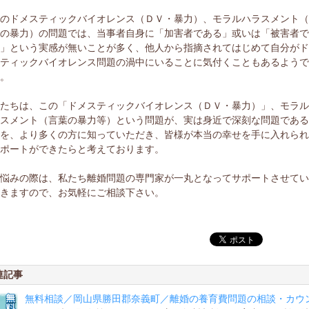
このドメスティックバイオレンス（ＤＶ・暴力）、モラルハラスメント
葉の暴力）の問題では、当事者自身に「加害者である」或いは「被害者
る」という実感が無いことが多く、他人から指摘されてはじめて自分が
スティックバイオレンス問題の渦中にいることに気付くこともあるよう
す。
私たちは、この「ドメスティックバイオレンス（ＤＶ・暴力）」、モラ
ラスメント（言葉の暴力等）という問題が、実は身近で深刻な問題であ
とを、より多くの方に知っていただき、皆様が本当の幸せを手に入れら
サポートができたらと考えております。
お悩みの際は、私たち離婚問題の専門家が一丸となってサポートさせて
だきますので、お気軽にご相談下さい。
連記事
無料相談／岡山県勝田郡奈義町／離婚の養育費問題の相談・カウ