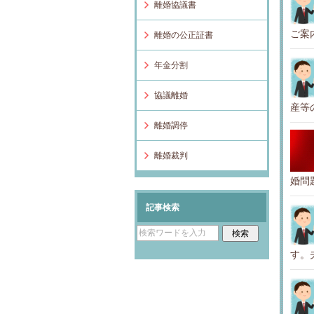
離婚協議書
ご案
離婚の公正証書
年金分割
協議離婚
産等の
離婚調停
離婚裁判
婚問
記事検索
す。