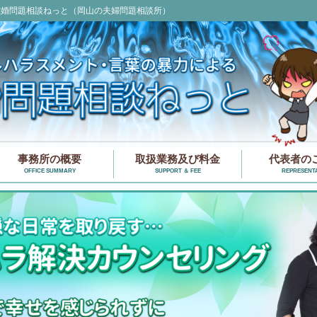
離婚問題相談ねっと（岡山の夫婦問題相談所）
事務所の概要
取扱業務及び料金
代表者の
OFFICE SUMMARY
SUPPORT ＆ FEE
REPRESENTA