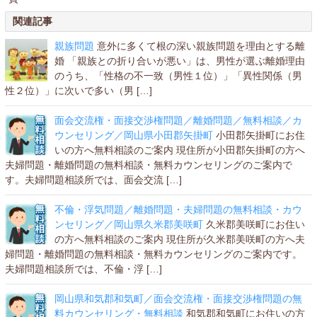
関連記事
親族問題
意外に多くて根の深い親族問題を理由とする離
婚 「親族との折り合いが悪い」は、男性が選ぶ離婚理由
のうち、「性格の不一致（男性１位）」「異性関係（男
性２位）」に次いで多い（男 […]
面会交流権・面接交渉権問題／離婚問題／無料相談／カ
ウンセリング／岡山県小田郡矢掛町
小田郡矢掛町にお住
いの方へ無料相談のご案内 現住所が小田郡矢掛町の方へ
夫婦問題・離婚問題の無料相談・無料カウンセリングのご案内で
す。夫婦問題相談所では、面会交流 […]
不倫・浮気問題／離婚問題・夫婦問題の無料相談・カウ
ンセリング／岡山県久米郡美咲町
久米郡美咲町にお住い
の方へ無料相談のご案内 現住所が久米郡美咲町の方へ夫
婦問題・離婚問題の無料相談・無料カウンセリングのご案内です。
夫婦問題相談所では、不倫・浮 […]
岡山県和気郡和気町／面会交流権・面接交渉権問題の無
料カウンセリング・無料相談
和気郡和気町にお住いの方