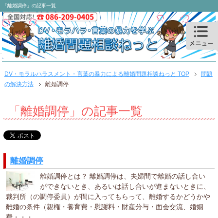
「離婚調停」の記事一覧
DV・モラルハラスメント・言葉の暴力による離婚問題相談ねっと TOP
問題
の解決方法
離婚調停
「離婚調停」の記事一覧
離婚調停
離婚調停とは？ 離婚調停は、夫婦間で離婚の話し合い
ができないとき、あるいは話し合いが進まないときに、
裁判所（の調停委員）が間に入ってもらって、離婚するかどうかや
離婚の条件（親権・養育費・慰謝料・財産分与・面会交流、婚姻
費・・・