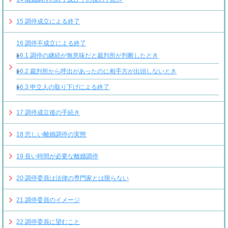
15
調停成立による終了
16
調停不成立による終了
16.1
調停の継続が無意味だと裁判所が判断したとき
16.2
裁判所から呼出があったのに相手方が出頭しないとき
16.3
申立人の取り下げによる終了
17
調停成立後の手続き
18
悲しい離婚調停の実態
19
長い時間が必要な離婚調停
20
調停委員は法律の専門家とは限らない
21
調停委員のイメージ
22
調停委員に望むこと