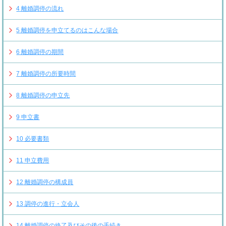
4
離婚調停の流れ
5
離婚調停を申立てるのはこんな場合
6
離婚調停の期間
7
離婚調停の所要時間
8
離婚調停の申立先
9
申立書
10
必要書類
11
申立費用
12
離婚調停の構成員
13
調停の進行・立会人
14
離婚調停の終了及びその後の手続き