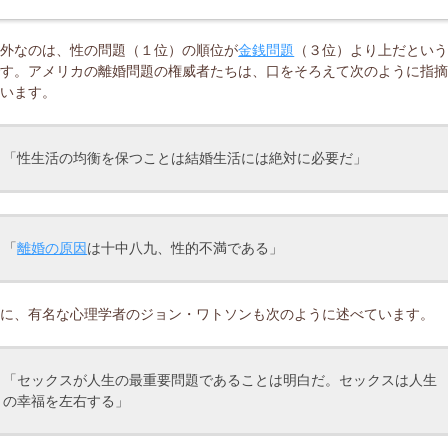
意外なのは、性の問題（１位）の順位が
金銭問題
（３位）より上だとい
です。アメリカの離婚問題の権威者たちは、口をそろえて次のように指
ています。
「性生活の均衡を保つことは結婚生活には絶対に必要だ」
「
離婚の原因
は十中八九、性的不満である」
更に、有名な心理学者のジョン・ワトソンも次のように述べています。
「セックスが人生の最重要問題であることは明白だ。セックスは人生
の幸福を左右する」