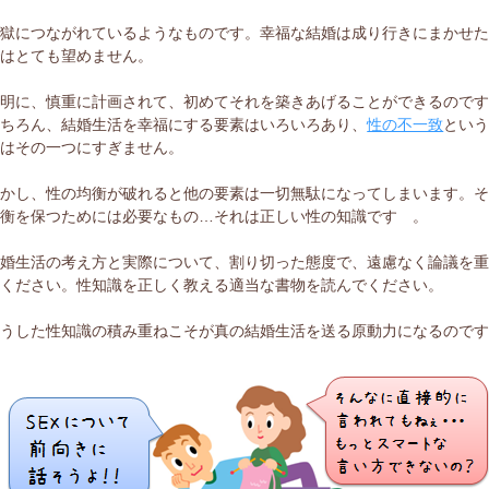
牢獄につながれているようなものです。幸福な結婚は成り行きにまかせ
ではとても望めません。
賢明に、慎重に計画されて、初めてそれを築きあげることができるので
もちろん、結婚生活を幸福にする要素はいろいろあり、
性の不一致
とい
題はその一つにすぎません。
しかし、性の均衡が破れると他の要素は一切無駄になってしまいます。
均衡を保つためには必要なもの…それは正しい性の知識です 。
結婚生活の考え方と実際について、割り切った態度で、遠慮なく論議を
てください。性知識を正しく教える適当な書物を読んでください。
そうした性知識の積み重ねこそが真の結婚生活を送る原動力になるので