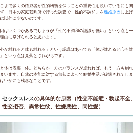
ここまで多くの権威者が性的均衡を保つことの重要性を説いているにも
らず、日本の家庭裁判所で行った調査で「性的不調和」を
離婚原因
に上
人は以外に少ないのです。
原因はいくつかあるでしょうが「性的不調和の認識が低い」という点も
の理由に挙げられると思います。
「心が離れると体も離れる」という認識はあっても「体が離れると心も
る」という点は見落とされがちです。
心と体は表裏一体。どちらか一方のバランスが崩れれば、もう一方も崩
しまいます。自然の本能に対する無知によって結婚生活が破壊されてし
のはいかにも残念なことです。
セックスレス
の具体的な原因（性交不能症・勃起不全
性交拒否、異常性欲、性嫌悪性、同性愛）