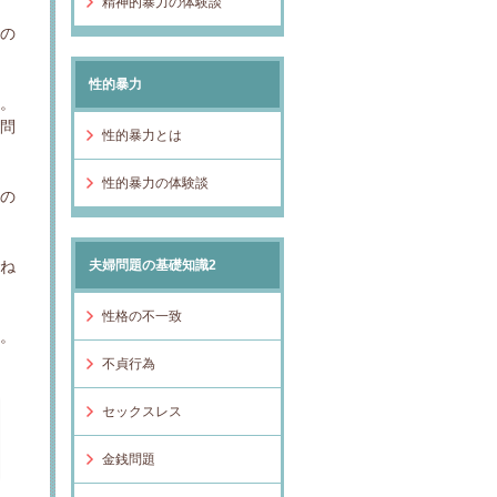
精神的暴力の体験談
たの
性的暴力
す。
う問
性的暴力とは
性的暴力の体験談
その
重ね
夫婦問題の基礎知識2
性格の不一致
す。
不貞行為
セックスレス
金銭問題