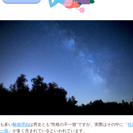
最も多い
離婚理由
は男女とも”性格の不一致”ですが、実際はその中に「
性
不一致
」が多く含まれているといわれています。