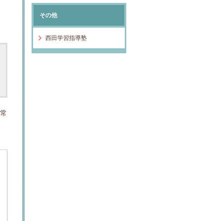
その他
西田学習指導塾
通常
ま