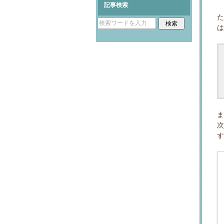
記事検索
は