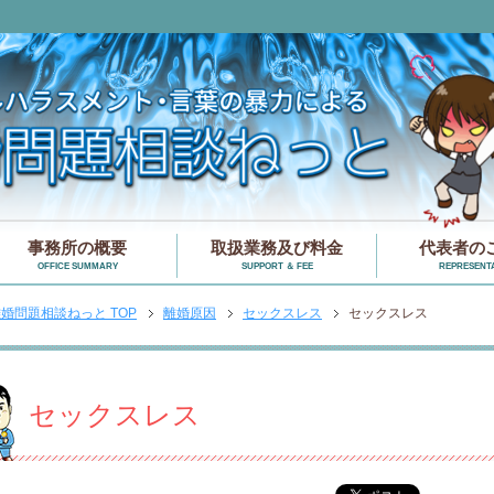
事務所の概要
取扱業務及び料金
代表者の
OFFICE SUMMARY
SUPPORT ＆ FEE
REPRESENTA
婚問題相談ねっと TOP
離婚原因
セックスレス
セックスレス
セックスレス