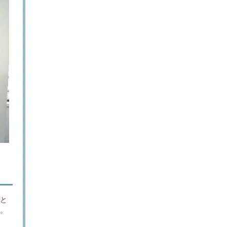
致と
す。