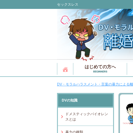
セックスレス
はじめての方へ
BEGINNERS
DV・モラルハラスメント・言葉の暴力による離
DVの知識
ドメスティックバイオレン
スとは
暴力の種類