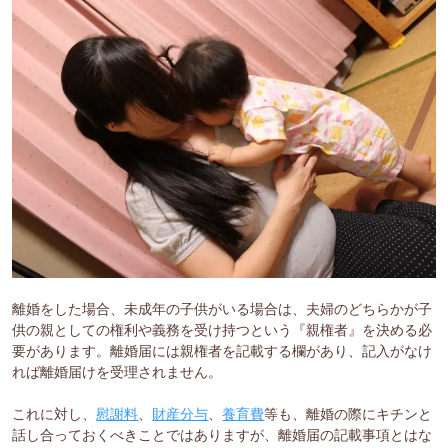
離婚をした場合、未成年の子供がいる場合は、夫婦のどちらかが子
供の親としての権利や義務を受け持つという『親権者』を決める必
要があります。離婚届には親権者を記載する欄があり、記入がなけ
れば離婚届けを受理されません。
これに対し、
慰謝料
、
財産分与
、
養育費
等も、離婚の際にキチンと
話し合っておくべきことではありますが、離婚届の記載事項とはな