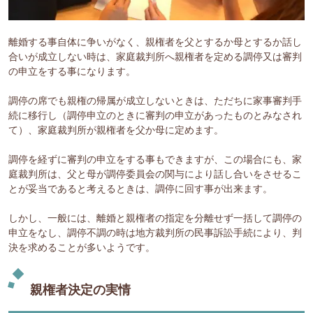
離婚する事自体に争いがなく、親権者を父とするか母とするか話し
合いが成立しない時は、家庭裁判所へ親権者を定める調停又は審判
の申立をする事になります。
調停の席でも親権の帰属が成立しないときは、ただちに家事審判手
続に移行し（調停申立のときに審判の申立があったものとみなされ
て）、家庭裁判所が親権者を父か母に定めます。
調停を経ずに審判の申立をする事もできますが、この場合にも、家
庭裁判所は、父と母が調停委員会の関与により話し合いをさせるこ
とが妥当であると考えるときは、調停に回す事が出来ます。
しかし、一般には、離婚と親権者の指定を分離せず一括して調停の
申立をなし、調停不調の時は地方裁判所の民事訴訟手続により、判
決を求めることが多いようです。
親権者決定の実情