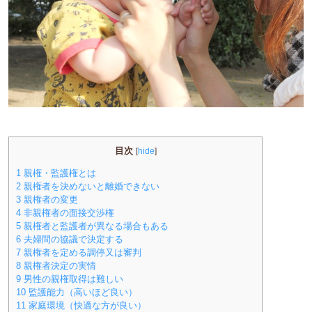
目次
[
hide
]
1
親権・監護権とは
2
親権者を決めないと離婚できない
3
親権者の変更
4
非親権者の面接交渉権
5
親権者と監護者が異なる場合もある
6
夫婦間の協議で決定する
7
親権者を定める調停又は審判
8
親権者決定の実情
9
男性の親権取得は難しい
10
監護能力（高いほど良い）
11
家庭環境（快適な方が良い）