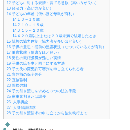
12
子どもに対する愛情・育てる意欲（高い方が良い）
13
経済力（高い方が良い）
14
子どもの年齢（低いほど母親が有利）
14.1
０～１０歳
14.2
１０～１５歳
14.3
１５～２０歳
14.4
２０歳以上または２０歳未満で結婚したとき
15
親族の協力体制（協力者が多いほど良い）
16
子供の意思・従前の監護状況（なついている方が有利）
17
健康状態（健康なほど良い）
18
男性の親権獲得が難しい実情
19
子供の氏を妻と同じにする方法
20
子の氏の変更許可審判を申し立てられる者
21
審判前の保全処分
22
直接強制
23
間接強制
24
子の引き渡しを求める３つの法的手段
25
家事審判または調停
26
人事訴訟
27
人身保護請求
28
子の引き渡請求の申し立てから強制執行まで