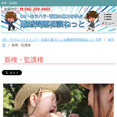
親権・監護権
DV・モラルハラスメント・言葉の暴力による離婚問題相談ねっと TOP
未分
類
親権・監護権
親権・監護権