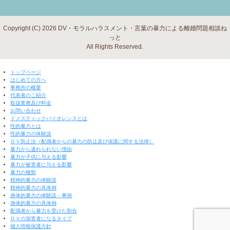
Copyright (C) 2026 DV・モラルハラスメント・言葉の暴力による離婚問題相談ね
っと
All Rights Reserved.
▼ 閉じる ▼
トップページ
はじめての方へ
事務所の概要
代表者のご紹介
取扱業務及び料金
お問い合わせ
ドメスティックバイオレンスとは
性的暴力とは
性的暴力の体験談
ＤＶ防止法（配偶者からの暴力の防止及び保護に関する法律）
暴力から逃れられない理由
暴力が子供に与える影響
暴力が被害者に与える影響
暴力の種類
精神的暴力の体験談
精神的暴力の具体例
身体的暴力の体験談・事例
身体的暴力の具体例
配偶者から暴力を受けた割合
ＤＶの加害者になるタイプ
個人情報保護方針