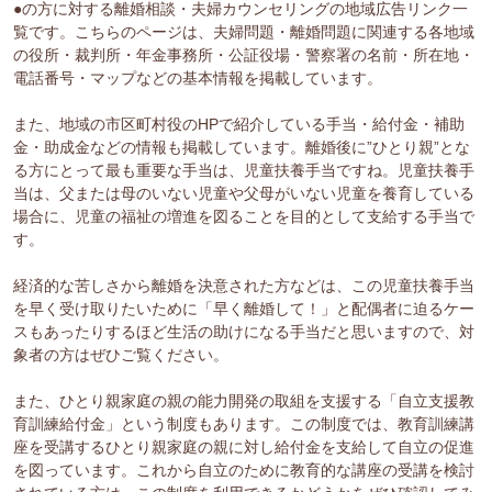
●の方に対する離婚相談・夫婦カウンセリングの地域広告リンク一
覧です。こちらのページは、夫婦問題・離婚問題に関連する各地域
の役所・裁判所・年金事務所・公証役場・警察署の名前・所在地・
電話番号・マップなどの基本情報を掲載しています。
また、地域の市区町村役のHPで紹介している手当・給付金・補助
金・助成金などの情報も掲載しています。離婚後に”ひとり親”とな
る方にとって最も重要な手当は、児童扶養手当ですね。児童扶養手
当は、父または母のいない児童や父母がいない児童を養育している
場合に、児童の福祉の増進を図ることを目的として支給する手当で
す。
経済的な苦しさから離婚を決意された方などは、この児童扶養手当
を早く受け取りたいために「早く離婚して！」と配偶者に迫るケー
スもあったりするほど生活の助けになる手当だと思いますので、対
象者の方はぜひご覧ください。
また、ひとり親家庭の親の能力開発の取組を支援する「自立支援教
育訓練給付金」という制度もあります。この制度では、教育訓練講
座を受講するひとり親家庭の親に対し給付金を支給して自立の促進
を図っています。これから自立のために教育的な講座の受講を検討