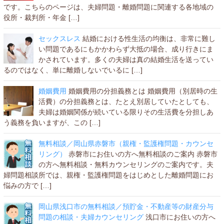
です。こちらのページは、夫婦問題・離婚問題に関連する各地域の
役所・裁判所・年金 […]
セックスレス
結婚における性生活の均衡は、非常に難し
い問題であるにもかかわらず大抵の場合、成り行きにま
かされています。多くの夫婦は真の結婚生活を送ってい
るのではなく、単に離婚しないでいるに […]
婚姻費用
婚姻費用の分担義務とは 婚姻費用（別居時の生
活費）の分担義務とは、たとえ別居していたとしても、
夫婦は婚姻関係が続いている限りその生活費を分担しあ
う義務を負いますが、この […]
無料相談／岡山県赤磐市（親権・監護権問題・カウンセ
リング）
赤磐市にお住いの方へ無料相談のご案内 赤磐市
の方へ無料相談・無料カウンセリングのご案内です。夫
婦問題相談所では、親権・監護権問題をはじめとした離婚問題にお
悩みの方で […]
岡山県浅口市の無料相談／預貯金・不動産等の財産分与
問題の相談・夫婦カウンセリング
浅口市にお住いの方へ