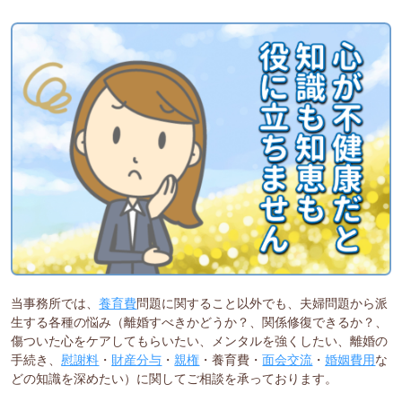
当事務所では、
養育費
問題に関すること以外でも、夫婦問題から派
生する各種の悩み（離婚すべきかどうか？、関係修復できるか？、
傷ついた心をケアしてもらいたい、メンタルを強くしたい、離婚の
手続き、
慰謝料
・
財産分与
・
親権
・養育費・
面会交流
・
婚姻費用
な
どの知識を深めたい）に関してご相談を承っております。