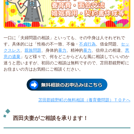
一口に「夫婦問題の相談」といっても、その中身は人それぞれで
す。具体的には「性格の不一致、不倫・
不貞行為
、借金問題、
セッ
クスレス
、
親族問題
、身体的
暴力
、精神的
暴力
、信仰上の相違、
悪
意の遺棄
」など様々で、何をどこからどんな風に相談していいのか
迷うと思いますが、初回のご相談は無料ですので、苫田郡鏡野町に
お住まいの方はお気軽にご相談ください。
苫田郡鏡野町の無料相談（養育費問題）ＴＯＰへ
西田夫妻がご相談を承ります！