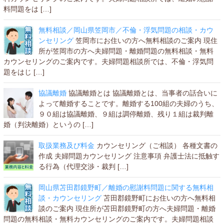
料問題をは […]
無料相談／岡山県笠岡市／不倫・浮気問題の相談・カウ
ンセリング
笠岡市にお住いの方へ無料相談のご案内 現住
所が笠岡市の方へ夫婦問題・離婚問題の無料相談・無料
カウンセリングのご案内です。夫婦問題相談所では、不倫・浮気問
題をはじ […]
協議離婚
協議離婚とは 協議離婚とは、当事者の話合いに
よって離婚することです。離婚する100組の夫婦のうち、
９０組は協議離婚、９組は調停離婚、残り１組は裁判離
婚（判決離婚）というの […]
取扱業務及び料金
カウンセリング（ご相談） 各種文書の
作成 夫婦問題カウンセリング 注意事項 弁護士法に抵触す
る行為（代理交渉・裁判 […]
岡山県苫田郡鏡野町／離婚の慰謝料問題に関する無料相
談・カウンセリング
苫田郡鏡野町にお住いの方へ無料相
談のご案内 現住所が苫田郡鏡野町の方へ夫婦問題・離婚
問題の無料相談・無料カウンセリングのご案内です。夫婦問題相談