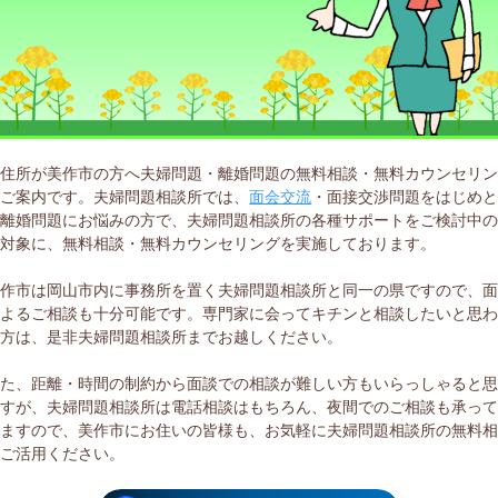
現住所が美作市の方へ夫婦問題・離婚問題の無料相談・無料カウンセリ
のご案内です。夫婦問題相談所では、
面会交流
・面接交渉問題をはじめ
た離婚問題にお悩みの方で、夫婦問題相談所の各種サポートをご検討中
を対象に、無料相談・無料カウンセリングを実施しております。
美作市は岡山市内に事務所を置く夫婦問題相談所と同一の県ですので、
によるご相談も十分可能です。専門家に会ってキチンと相談したいと思
る方は、是非夫婦問題相談所までお越しください。
また、距離・時間の制約から面談での相談が難しい方もいらっしゃると
ますが、夫婦問題相談所は電話相談はもちろん、夜間でのご相談も承っ
りますので、美作市にお住いの皆様も、お気軽に夫婦問題相談所の無料
をご活用ください。