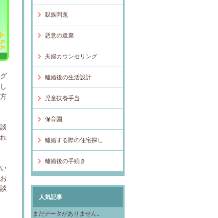
親族問題
悪意の遺棄
夫婦カウンセリング
ング
離婚後の生活設計
とし
の方
児童扶養手当
保育園
面談
われ
離婚する際の住宅探し
離婚後の手続き
思い
てお
相談
人気記事
まだデータがありません。