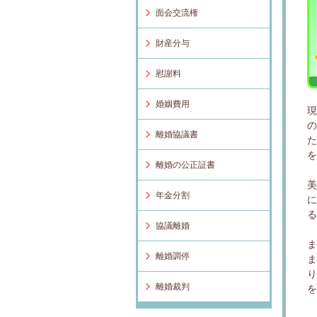
面会交流権
財産分与
慰謝料
婚姻費用
離婚協議書
離婚の公正証書
年金分割
協議離婚
離婚調停
離婚裁判