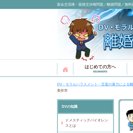
面会交流権・面接交渉権問題／離婚問題／無料
はじめての方へ
BEGINNERS
DV・モラルハラスメント・言葉の暴力による離
美作市
DVの知識
ドメスティックバイオレン
スとは