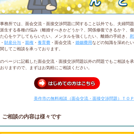
当事務所では、面会交流・面接交渉問題に関すること以外でも、夫婦問
ら派生する各種の悩み（離婚すべきかどうか？、関係修復できるか？、
いた心をケアしてもらいたい、メンタルを強くしたい、離婚の手続き、
料
・
財産分与
・
親権
・
養育費
・面会交流・
婚姻費用
などの知識を深めた
に関してご相談を承っております。
このページに記載した面会交流・面接交渉問題以外の問題でもご相談を
ておりますので、まずはお気軽にご相談ください。
美作市の無料相談（面会交流・面接交渉問題）ＴＯ
ご相談の内容は様々です