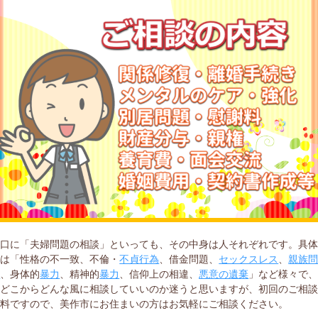
一口に「夫婦問題の相談」といっても、その中身は人それぞれです。具
には「性格の不一致、不倫・
不貞行為
、借金問題、
セックスレス
、
親族
題
、身体的
暴力
、精神的
暴力
、信仰上の相違、
悪意の遺棄
」など様々で
をどこからどんな風に相談していいのか迷うと思いますが、初回のご相
無料ですので、美作市にお住まいの方はお気軽にご相談ください。