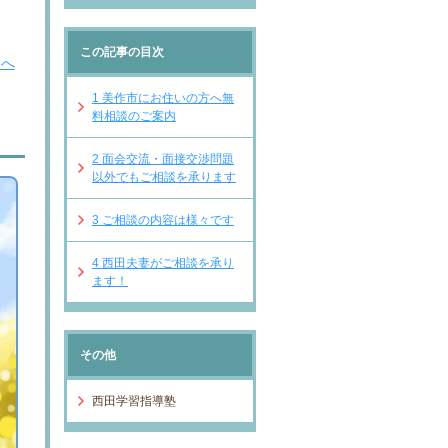
この記事の目次
Ｐへ
1
美作市にお住いの方へ無
料相談のご案内
2
面会交流・面接交渉問題
以外でもご相談を承ります
3
ご相談の内容は様々です
4
西田夫妻がご相談を承り
ます！
その他
西田学習指導塾