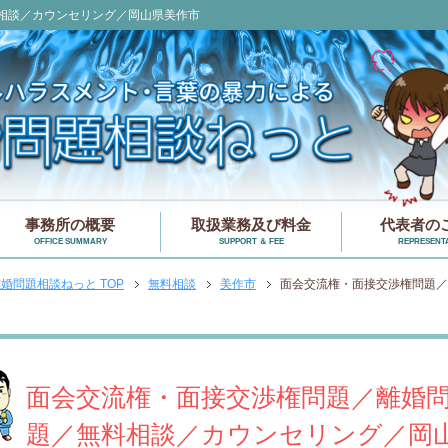
相談／カウンセリング／岡山県美作市
事務所の概要
取扱業務及び料金
代表者の
OFFICE SUMMARY
SUPPORT ＆ FEE
REPRESENTA
婚問題相談ねっと TOP
無料相談
美作市
面会交流権・面接交渉権問題／
面会交流権・面接交渉権問題／離婚
題／無料相談／カウンセリング／岡