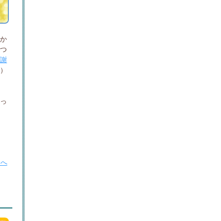
題か
傷つ
慰謝
い）
承っ
Ｐへ