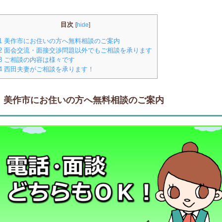
目次
[
hide
]
1
美作市にお住いの方へ無料相談のご案内
2
面会交流・面接交渉問題以外でもご相談を承ります
3
ご相談の内容は様々です
4
西田夫妻がご相談を承ります！
美作市にお住いの方へ無料相談のご案内