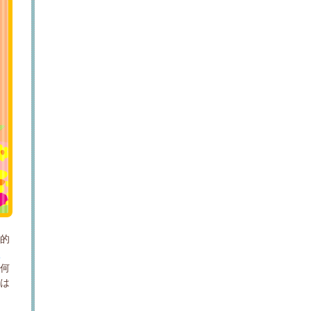
体的
問
、何
談は