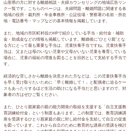
山形県の方に対する離婚相談・夫婦カウンセリングの地域広告リン
ク一覧です。こちらのページは、夫婦問題・離婚問題に関連する各
地域の役所・裁判所・年金事務所・公証役場・警察署の名前・所在
地・電話番号・マップなどの基本情報を掲載しています。
また、地域の市区町村役のHPで紹介している手当・給付金・補助
金・助成金などの情報も掲載しています。離婚後に”ひとり親”とな
る方にとって最も重要な手当は、児童扶養手当ですね。児童扶養手
当は、父または母のいない児童や父母がいない児童を養育している
場合に、児童の福祉の増進を図ることを目的として支給する手当で
す。
経済的な苦しさから離婚を決意された方などは、この児童扶養手当
を早く受け取りたいために「早く離婚して！」と配偶者に迫るケー
スもあったりするほど生活の助けになる手当だと思いますので、対
象者の方はぜひご覧ください。
また、ひとり親家庭の親の能力開発の取組を支援する「自立支援教
育訓練給付金」という制度もあります。この制度では、教育訓練講
座を受講するひとり親家庭の親に対し給付金を支給して自立の促進
を図っています。これから自立のために教育的な講座の受講を検討