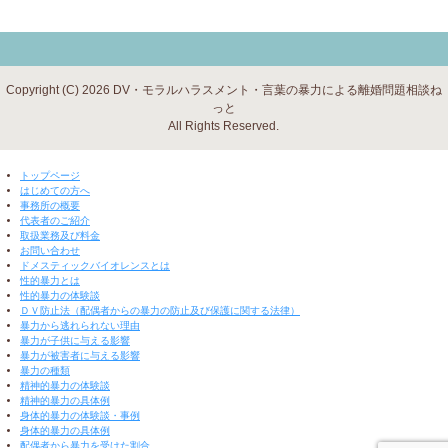
Copyright (C) 2026 DV・モラルハラスメント・言葉の暴力による離婚問題相談ね
っと
All Rights Reserved.
▼ 閉じる ▼
トップページ
はじめての方へ
事務所の概要
代表者のご紹介
取扱業務及び料金
お問い合わせ
ドメスティックバイオレンスとは
性的暴力とは
性的暴力の体験談
ＤＶ防止法（配偶者からの暴力の防止及び保護に関する法律）
暴力から逃れられない理由
暴力が子供に与える影響
暴力が被害者に与える影響
暴力の種類
精神的暴力の体験談
精神的暴力の具体例
身体的暴力の体験談・事例
身体的暴力の具体例
配偶者から暴力を受けた割合