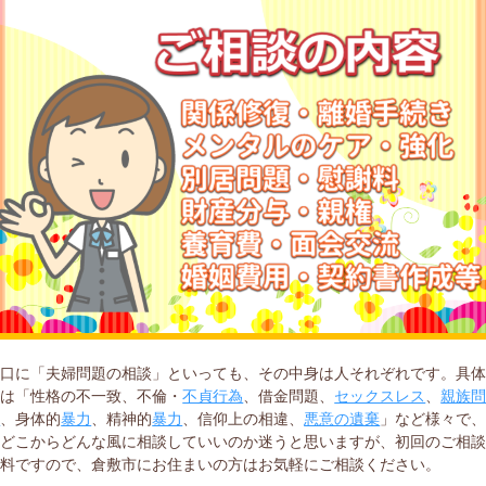
一口に「夫婦問題の相談」といっても、その中身は人それぞれです。具
には「性格の不一致、不倫・
不貞行為
、借金問題、
セックスレス
、
親族
題
、身体的
暴力
、精神的
暴力
、信仰上の相違、
悪意の遺棄
」など様々で
をどこからどんな風に相談していいのか迷うと思いますが、初回のご相
無料ですので、倉敷市にお住まいの方はお気軽にご相談ください。