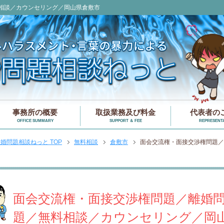
相談／カウンセリング／岡山県倉敷市
事務所の概要
取扱業務及び料金
代表者の
OFFICE SUMMARY
SUPPORT ＆ FEE
REPRESENTA
婚問題相談ねっと TOP
無料相談
倉敷市
面会交流権・面接交渉権問題／
面会交流権・面接交渉権問題／離婚
題／無料相談／カウンセリング／岡