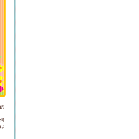
体的
問
、何
談は