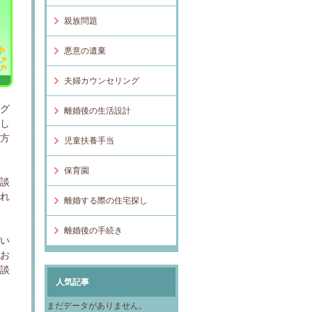
親族問題
悪意の遺棄
夫婦カウンセリング
ング
離婚後の生活設計
とし
の方
児童扶養手当
保育園
面談
われ
離婚する際の住宅探し
離婚後の手続き
思い
てお
相談
人気記事
まだデータがありません。