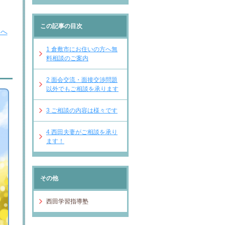
この記事の目次
Ｐへ
1
倉敷市にお住いの方へ無
料相談のご案内
2
面会交流・面接交渉問題
以外でもご相談を承ります
3
ご相談の内容は様々です
4
西田夫妻がご相談を承り
ます！
その他
西田学習指導塾