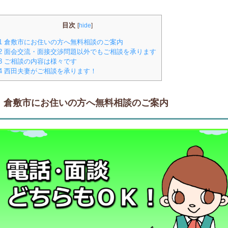
目次
[
hide
]
1
倉敷市にお住いの方へ無料相談のご案内
2
面会交流・面接交渉問題以外でもご相談を承ります
3
ご相談の内容は様々です
4
西田夫妻がご相談を承ります！
倉敷市にお住いの方へ無料相談のご案内