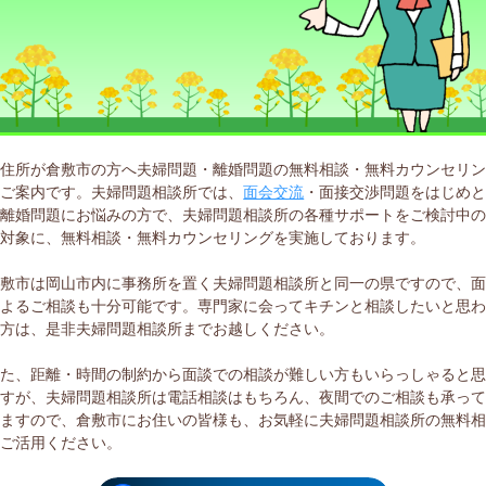
現住所が倉敷市の方へ夫婦問題・離婚問題の無料相談・無料カウンセリ
のご案内です。夫婦問題相談所では、
面会交流
・面接交渉問題をはじめ
た離婚問題にお悩みの方で、夫婦問題相談所の各種サポートをご検討中
を対象に、無料相談・無料カウンセリングを実施しております。
倉敷市は岡山市内に事務所を置く夫婦問題相談所と同一の県ですので、
によるご相談も十分可能です。専門家に会ってキチンと相談したいと思
る方は、是非夫婦問題相談所までお越しください。
また、距離・時間の制約から面談での相談が難しい方もいらっしゃると
ますが、夫婦問題相談所は電話相談はもちろん、夜間でのご相談も承っ
りますので、倉敷市にお住いの皆様も、お気軽に夫婦問題相談所の無料
をご活用ください。