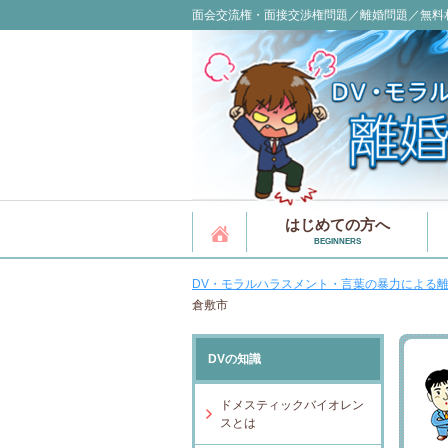
面会交流権・面接交渉権問題／離婚問題／無料
はじめての方へ
BEGINNERS
DV・モラルハラスメント・言葉の暴力による離
倉敷市
DVの知識
ドメスティックバイオレン
スとは