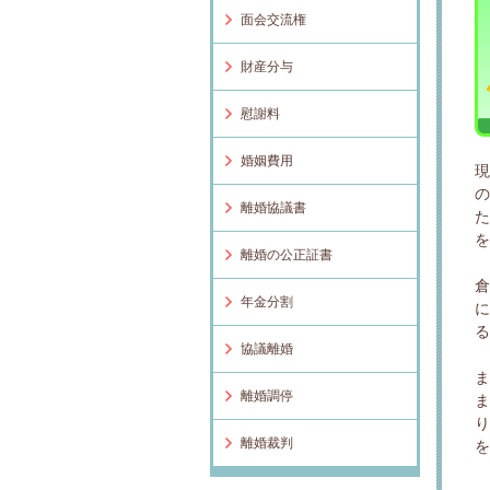
面会交流権
財産分与
慰謝料
婚姻費用
離婚協議書
離婚の公正証書
年金分割
協議離婚
離婚調停
離婚裁判