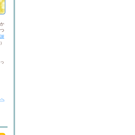
題か
傷つ
慰謝
い）
承っ
Ｐへ