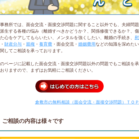
当事務所では、面会交流・面接交渉問題に関すること以外でも、夫婦問
ら派生する各種の悩み（離婚すべきかどうか？、関係修復できるか？、
いた心をケアしてもらいたい、メンタルを強くしたい、離婚の手続き、
料
・
財産分与
・
親権
・
養育費
・面会交流・
婚姻費用
などの知識を深めた
に関してご相談を承っております。
このページに記載した面会交流・面接交渉問題以外の問題でもご相談を
ておりますので、まずはお気軽にご相談ください。
倉敷市の無料相談（面会交流・面接交渉問題）ＴＯ
ご相談の内容は様々です