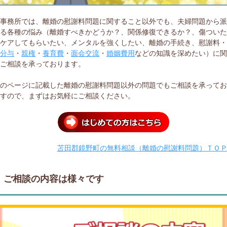
当事務所では、離婚の慰謝料問題に関すること以外でも、夫婦問題から
する各種の悩み（離婚すべきかどうか？、関係修復できるか？、傷つい
をケアしてもらいたい、メンタルを強くしたい、離婚の手続き、慰謝料
産分与
・
親権
・
養育費
・
面会交流
・
婚姻費用
などの知識を深めたい）に
てご相談を承っております。
このページに記載した離婚の慰謝料問題以外の問題でもご相談を承って
ますので、まずはお気軽にご相談ください。
苫田郡鏡野町の無料相談（離婚の慰謝料問題）ＴＯ
ご相談の内容は様々です