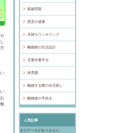
親族問題
悪意の遺棄
夫婦カウンセリング
ンセ
とし
離婚後の生活設計
の方
児童扶養手当
の
たい
保育園
離婚する際の住宅探し
思い
てお
離婚後の手続き
の無
人気記事
まだデータがありません。