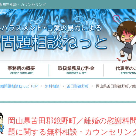
る無料相談・カウンセリング
事務所の概要
取扱業務及び料金
代表者の
OFFICE SUMMARY
SUPPORT ＆ FEE
REPRESENTA
婚問題相談ねっと TOP
無料相談
苫田郡鏡野町
岡山県苫田郡鏡野町／離
岡山県苫田郡鏡野町／離婚の慰謝料
題に関する無料相談・カウンセリン