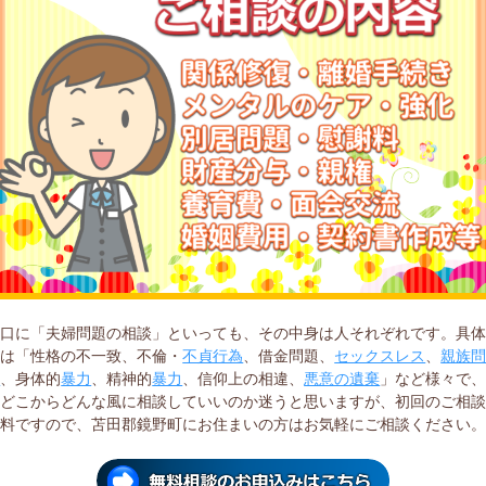
一口に「夫婦問題の相談」といっても、その中身は人それぞれです。具
には「性格の不一致、不倫・
不貞行為
、借金問題、
セックスレス
、
親族
題
、身体的
暴力
、精神的
暴力
、信仰上の相違、
悪意の遺棄
」など様々で
をどこからどんな風に相談していいのか迷うと思いますが、初回のご相
無料ですので、苫田郡鏡野町にお住まいの方はお気軽にご相談ください