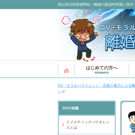
岡山県苫田郡鏡野町／離婚の慰謝料問題に関す
はじめての方へ
BEGINNERS
DV・モラルハラスメント・言葉の暴力による離
ング
DVの知識
ドメスティックバイオレン
スとは