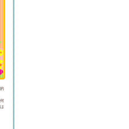
体的
問
、何
談は
。