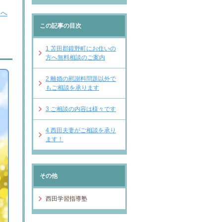
Ｐへ
この記事の目次
1
苫田郡鏡野町にお住いの
方へ無料相談のご案内
2
離婚の慰謝料問題以外で
もご相談を承ります
3
ご相談の内容は様々です
4
西田夫妻がご相談を承り
ます！
その他
西田学習指導塾