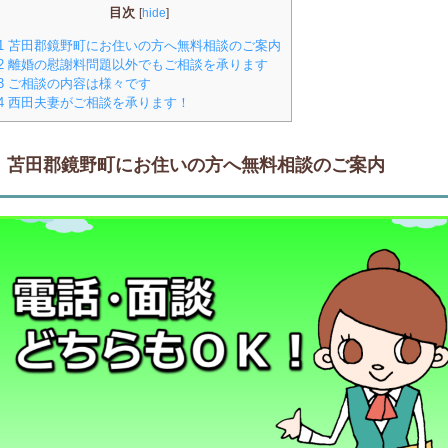
目次
[
hide
]
1
苫田郡鏡野町にお住いの方へ無料相談のご案内
2
離婚の慰謝料問題以外でもご相談を承ります
3
ご相談の内容は様々です
4
西田夫妻がご相談を承ります！
苫田郡鏡野町にお住いの方へ無料相談のご案内