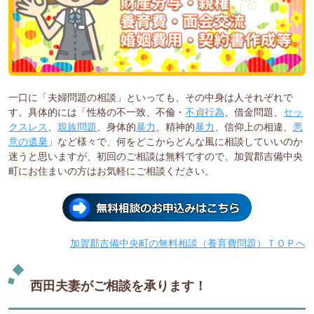
一口に「夫婦問題の相談」といっても、その中身は人それぞれで
す。具体的には「性格の不一致、不倫・
不貞行為
、借金問題、
セッ
クスレス
、
親族問題
、身体的
暴力
、精神的
暴力
、信仰上の相違、
悪
意の遺棄
」など様々で、何をどこからどんな風に相談していいのか
迷うと思いますが、初回のご相談は無料ですので、加賀郡吉備中央
町にお住まいの方はお気軽にご相談ください。
加賀郡吉備中央町の無料相談（養育費問題）ＴＯＰへ
西田夫妻がご相談を承ります！