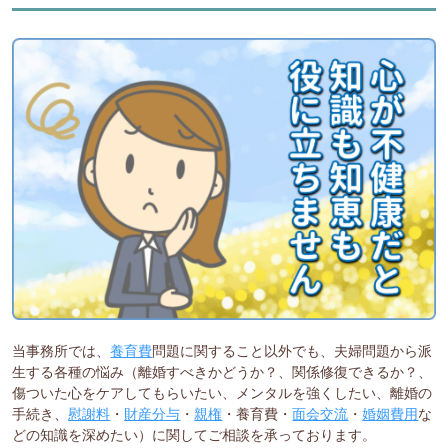
当事務所では、
養育費
問題に関すること以外でも、夫婦問題から派
生する各種の悩み（離婚すべきかどうか？、関係修復できるか？、
傷ついた心をケアしてもらいたい、メンタルを強くしたい、離婚の
手続き、
慰謝料
・
財産分与
・
親権
・養育費・
面会交流
・
婚姻費用
な
どの知識を深めたい）に関してご相談を承っております。