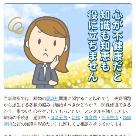
当事務所では、離婚の
慰謝料
問題に関すること以外でも、夫婦問題
から派生する各種の悩み（離婚すべきかどうか？、関係修復できる
か？、傷ついた心をケアしてもらいたい、メンタルを強くしたい、
離婚の手続き、慰謝料・
財産分与
・
親権
・
養育費
・
面会交流
・
婚姻
費用
などの知識を深めたい）に関してご相談を承っております。