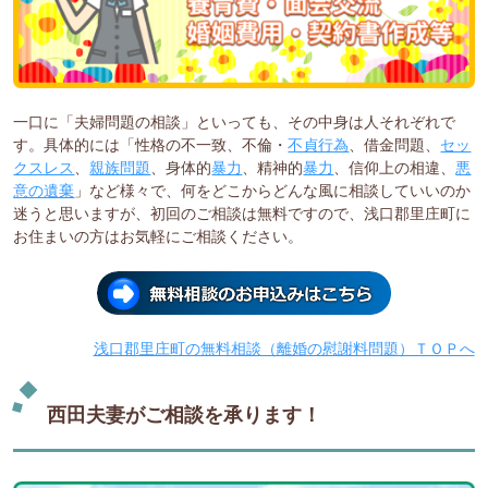
一口に「夫婦問題の相談」といっても、その中身は人それぞれで
す。具体的には「性格の不一致、不倫・
不貞行為
、借金問題、
セッ
クスレス
、
親族問題
、身体的
暴力
、精神的
暴力
、信仰上の相違、
悪
意の遺棄
」など様々で、何をどこからどんな風に相談していいのか
迷うと思いますが、初回のご相談は無料ですので、浅口郡里庄町に
お住まいの方はお気軽にご相談ください。
浅口郡里庄町の無料相談（離婚の慰謝料問題）ＴＯＰへ
西田夫妻がご相談を承ります！