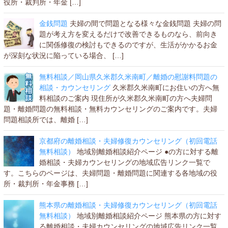
役所・裁判所・年金 […]
金銭問題
夫婦の間で問題となる様々な金銭問題 夫婦の問
題が考え方を変えるだけで改善できるものなら、前向き
に関係修復の検討もできるのですが、生活がかかるお金
が深刻な状況に陥っている場合、 […]
無料相談／岡山県久米郡久米南町／離婚の慰謝料問題の
相談・カウンセリング
久米郡久米南町にお住いの方へ無
料相談のご案内 現住所が久米郡久米南町の方へ夫婦問
題・離婚問題の無料相談・無料カウンセリングのご案内です。夫婦
問題相談所では、離婚 […]
京都府の離婚相談・夫婦修復カウンセリング（初回電話
無料相談）
地域別離婚相談紹介ページ ●の方に対する離
婚相談・夫婦カウンセリングの地域広告リンク一覧で
す。こちらのページは、夫婦問題・離婚問題に関連する各地域の役
所・裁判所・年金事務 […]
熊本県の離婚相談・夫婦修復カウンセリング（初回電話
無料相談）
地域別離婚相談紹介ページ 熊本県の方に対す
る離婚相談・夫婦カウンセリングの地域広告リンク一覧