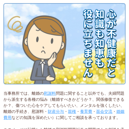
当事務所では、離婚の
慰謝料
問題に関すること以外でも、夫婦問題
から派生する各種の悩み（離婚すべきかどうか？、関係修復できる
か？、傷ついた心をケアしてもらいたい、メンタルを強くしたい、
離婚の手続き、慰謝料・
財産分与
・
親権
・
養育費
・
面会交流
・
婚姻
費用
などの知識を深めたい）に関してご相談を承っております。