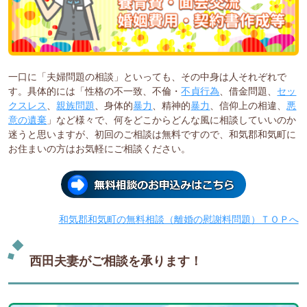
一口に「夫婦問題の相談」といっても、その中身は人それぞれで
す。具体的には「性格の不一致、不倫・
不貞行為
、借金問題、
セッ
クスレス
、
親族問題
、身体的
暴力
、精神的
暴力
、信仰上の相違、
悪
意の遺棄
」など様々で、何をどこからどんな風に相談していいのか
迷うと思いますが、初回のご相談は無料ですので、和気郡和気町に
お住まいの方はお気軽にご相談ください。
和気郡和気町の無料相談（離婚の慰謝料問題）ＴＯＰへ
西田夫妻がご相談を承ります！